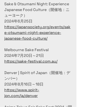
Sake & Otsumami Night: Experience 
Japanese Food Culture（開催地：ニ
ューヨーク）
2024年6月25日
https://japansociety.org/events/sak
e-otsumami-night-experience-
japanese-food-culture/
Melbourne Sake Festival
2024年7月20日～21日
https://sake-festival.com.au/
Denver | Spirit of Japan（開催地：デ
ンバー）
2024年8月16日～18日
https://www.spirit-
jpn.com/ja/denver