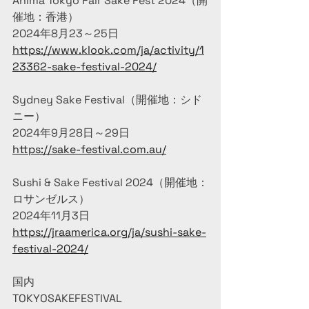
Anima Tokyo Fair Sake Fest 2024（開
催地：香港）
2024年8月23～25日
https://www.klook.com/ja/activity/1
23362-sake-festival-2024/
Sydney Sake Festival（開催地：シド
ニー）
2024年9月28日～29日
https://sake-festival.com.au/
Sushi & Sake Festival 2024（開催地：
ロサンゼルス）
2024年11月3日
https://jraamerica.org/ja/sushi-sake-
festival-2024/
国内
TOKYOSAKEFESTIVAL