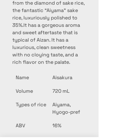
from the diamond of sake rice, 
the fantastic “Aiyama” sake 
rice, luxuriously polished to 
35%.It has a gorgeous aroma 
and sweet aftertaste that is 
typical of Aizan. It has a 
luxurious, clean sweetness 
with no cloying taste, and a 
rich flavor on the palate.
Name
Aisakura
Volume
720 mL
Types of rice
Aiyama, 
Hyogo-pref
ABV
16%